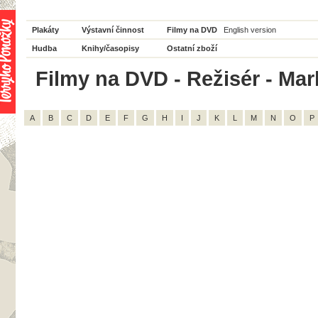
Plakáty
Výstavní činnost
Filmy na DVD
English version
Hudba
Knihy/časopisy
Ostatní zboží
Filmy na DVD - Režisér - Mar
A
B
C
D
E
F
G
H
I
J
K
L
M
N
O
P