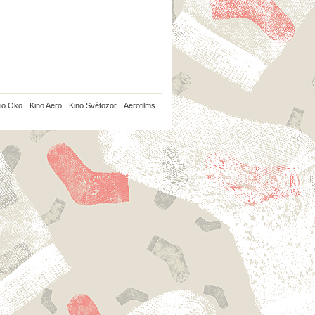
io Oko
Kino Aero
Kino Světozor
Aerofilms