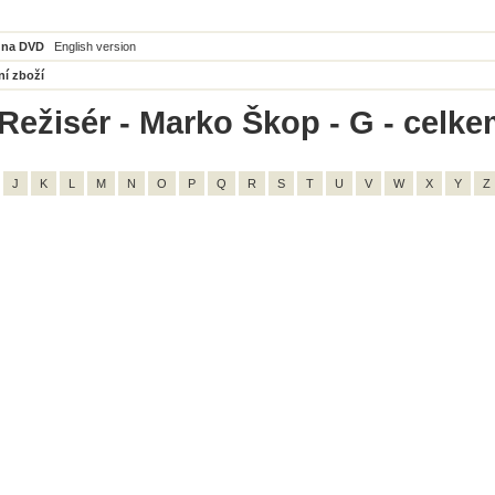
 na DVD
English version
ní zboží
Režisér - Marko Škop - G - celke
J
K
L
M
N
O
P
Q
R
S
T
U
V
W
X
Y
Z