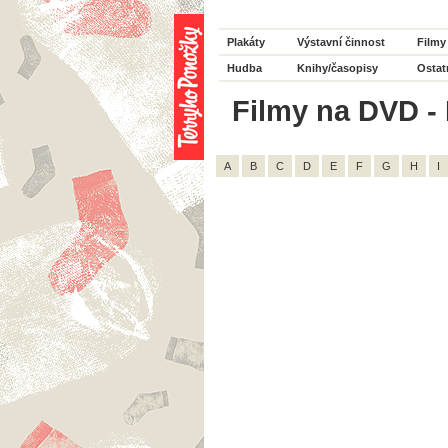
Plakáty
Výstavní činnost
Filmy
Hudba
Knihy/časopisy
Ostat
Filmy na DVD - 
A
B
C
D
E
F
G
H
I