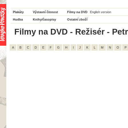
Plakáty
Výstavní činnost
Filmy na DVD
English version
Hudba
Knihy/časopisy
Ostatní zboží
Filmy na DVD - Režisér - Petr
A
B
C
D
E
F
G
H
I
J
K
L
M
N
O
P