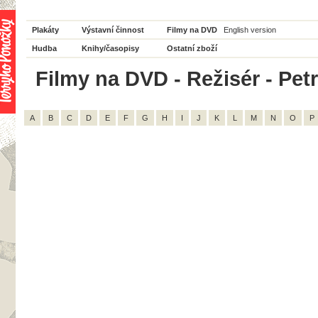
Plakáty
Výstavní činnost
Filmy na DVD
English version
Hudba
Knihy/časopisy
Ostatní zboží
Filmy na DVD - Režisér - Petr
A
B
C
D
E
F
G
H
I
J
K
L
M
N
O
P