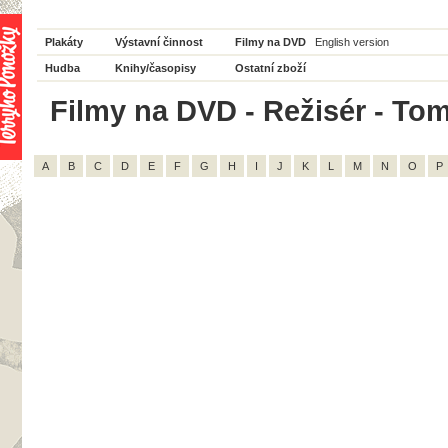
Plakáty
Výstavní činnost
Filmy na DVD
English version
Hudba
Knihy/časopisy
Ostatní zboží
Filmy na DVD - Režisér - Tom
A
B
C
D
E
F
G
H
I
J
K
L
M
N
O
P