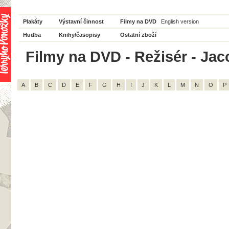
Plakáty
Výstavní činnost
Filmy na DVD
English version
Hudba
Knihy/časopisy
Ostatní zboží
Filmy na DVD - Režisér - Jaco
A
B
C
D
E
F
G
H
I
J
K
L
M
N
O
P