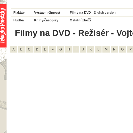
Plakáty
Výstavní činnost
Filmy na DVD
English version
Hudba
Knihy/časopisy
Ostatní zboží
Filmy na DVD - Režisér - Vojt
A
B
C
D
E
F
G
H
I
J
K
L
M
N
O
P