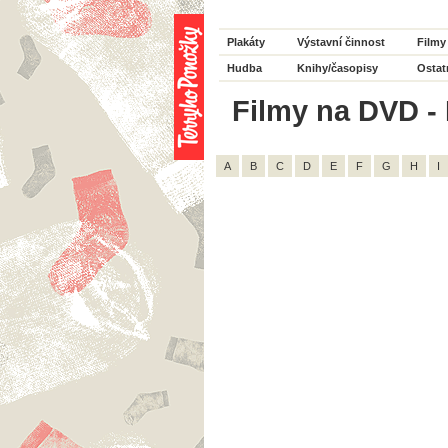
Plakáty
Výstavní činnost
Filmy
Hudba
Knihy/časopisy
Ostat
Filmy na DVD - 
A
B
C
D
E
F
G
H
I