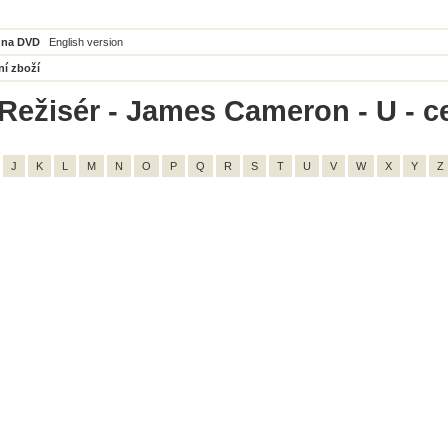
 na DVD
English version
ní zboží
Režisér - James Cameron - U - c
J
K
L
M
N
O
P
Q
R
S
T
U
V
W
X
Y
Z