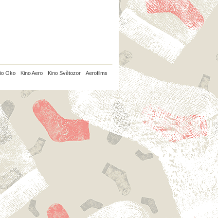
io Oko
Kino Aero
Kino Světozor
Aerofilms