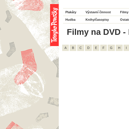
Plakáty
Výstavní činnost
Filmy
Hudba
Knihy/časopisy
Ostat
Filmy na DVD - 
A
B
C
D
E
F
G
H
I