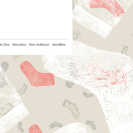
io Oko
Kino Aero
Kino Světozor
Aerofilms