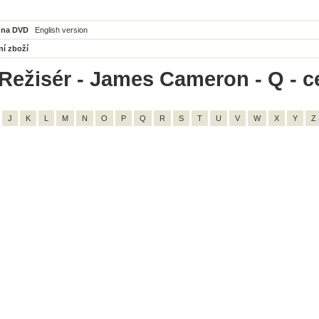
 na DVD
English version
ní zboží
Režisér - James Cameron - Q - c
J
K
L
M
N
O
P
Q
R
S
T
U
V
W
X
Y
Z