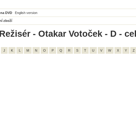
 na DVD
English version
ní zboží
Režisér - Otakar Votoček - D - ce
J
K
L
M
N
O
P
Q
R
S
T
U
V
W
X
Y
Z