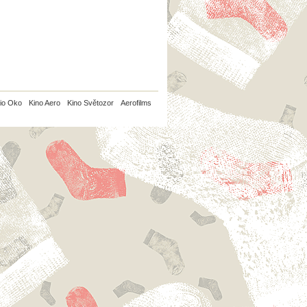
io Oko
Kino Aero
Kino Světozor
Aerofilms