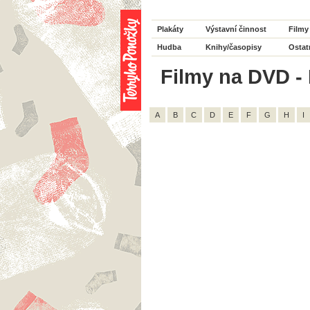
Plakáty
Výstavní činnost
Filmy
Hudba
Knihy/časopisy
Ostat
Filmy na DVD - 
A
B
C
D
E
F
G
H
I