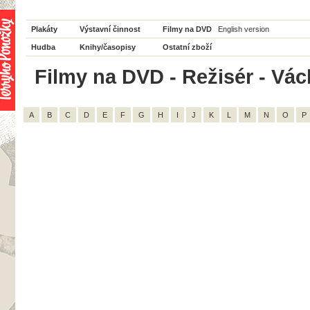
Plakáty
Výstavní činnost
Filmy na DVD
English version
Hudba
Knihy/časopisy
Ostatní zboží
Filmy na DVD - Režisér - Václ
A
B
C
D
E
F
G
H
I
J
K
L
M
N
O
P