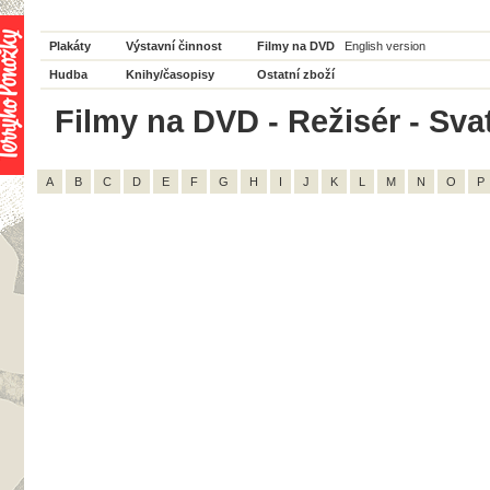
Plakáty
Výstavní činnost
Filmy na DVD
English version
Hudba
Knihy/časopisy
Ostatní zboží
Filmy na DVD - Režisér - Sva
A
B
C
D
E
F
G
H
I
J
K
L
M
N
O
P