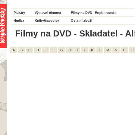
Plakáty
Výstavní činnost
Filmy na DVD
English version
Hudba
Knihy/časopisy
Ostatní zboží
Filmy na DVD - Skladatel - Al
A
B
C
D
E
F
G
H
I
J
K
L
M
N
O
P