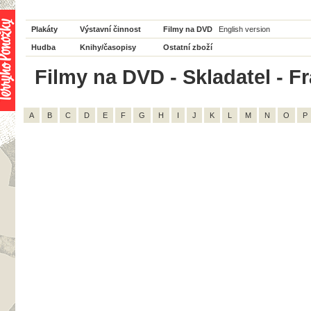
Plakáty
Výstavní činnost
Filmy na DVD
English version
Hudba
Knihy/časopisy
Ostatní zboží
Filmy na DVD - Skladatel - Fr
A
B
C
D
E
F
G
H
I
J
K
L
M
N
O
P