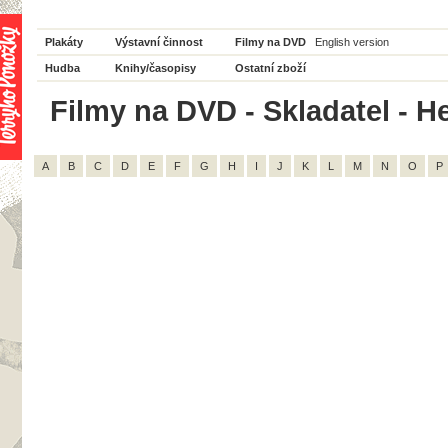
Plakáty
Výstavní činnost
Filmy na DVD
English version
Hudba
Knihy/časopisy
Ostatní zboží
Filmy na DVD - Skladatel - He
A
B
C
D
E
F
G
H
I
J
K
L
M
N
O
P