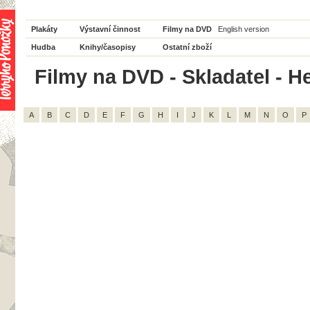
Plakáty
Výstavní činnost
Filmy na DVD
English version
Hudba
Knihy/časopisy
Ostatní zboží
Filmy na DVD - Skladatel - He
A
B
C
D
E
F
G
H
I
J
K
L
M
N
O
P