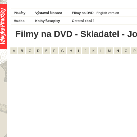
Plakáty
Výstavní činnost
Filmy na DVD
English version
Hudba
Knihy/časopisy
Ostatní zboží
Filmy na DVD - Skladatel - J
A
B
C
D
E
F
G
H
I
J
K
L
M
N
O
P