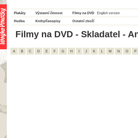
Plakáty
Výstavní činnost
Filmy na DVD
English version
Hudba
Knihy/časopisy
Ostatní zboží
Filmy na DVD - Skladatel - An
A
B
C
D
E
F
G
H
I
J
K
L
M
N
O
P