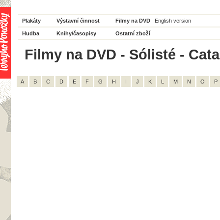
Plakáty
Výstavní činnost
Filmy na DVD
English version
Hudba
Knihy/časopisy
Ostatní zboží
Filmy na DVD - Sólisté - Cata
A
B
C
D
E
F
G
H
I
J
K
L
M
N
O
P