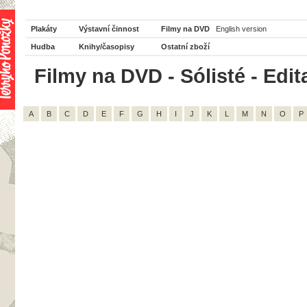
Plakáty
Výstavní činnost
Filmy na DVD
English version
Hudba
Knihy/časopisy
Ostatní zboží
Filmy na DVD - Sólisté - Edit
A
B
C
D
E
F
G
H
I
J
K
L
M
N
O
P