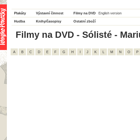
Plakáty
Výstavní činnost
Filmy na DVD
English version
Hudba
Knihy/časopisy
Ostatní zboží
Filmy na DVD - Sólisté - Mari
A
B
C
D
E
F
G
H
I
J
K
L
M
N
O
P