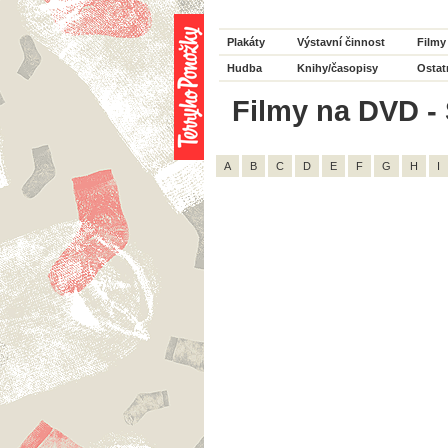
Plakáty
Výstavní činnost
Filmy
Hudba
Knihy/časopisy
Ostat
Filmy na DVD - 
A
B
C
D
E
F
G
H
I