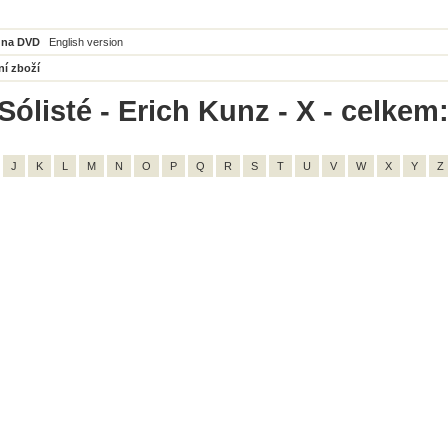
 na DVD
English version
ní zboží
Sólisté - Erich Kunz - X - celkem:
J
K
L
M
N
O
P
Q
R
S
T
U
V
W
X
Y
Z