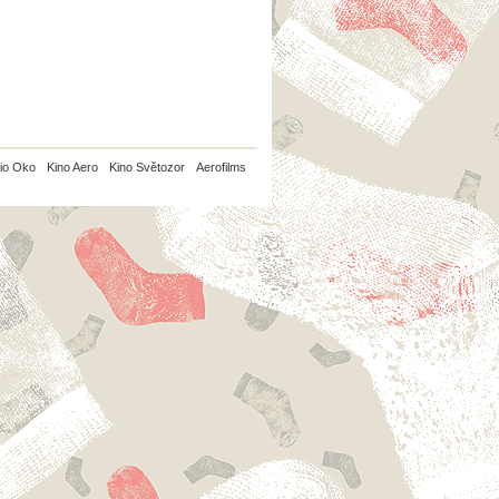
io Oko
Kino Aero
Kino Světozor
Aerofilms