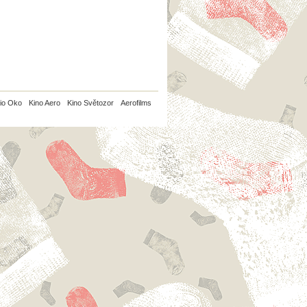
io Oko
Kino Aero
Kino Světozor
Aerofilms