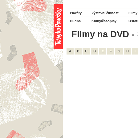
Plakáty
Výstavní činnost
Filmy
Hudba
Knihy/časopisy
Ostat
Filmy na DVD - S
A
B
C
D
E
F
G
H
I