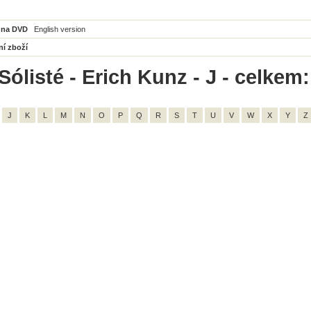
 na DVD
English version
ní zboží
ólisté - Erich Kunz - J - celkem:
J
K
L
M
N
O
P
Q
R
S
T
U
V
W
X
Y
Z