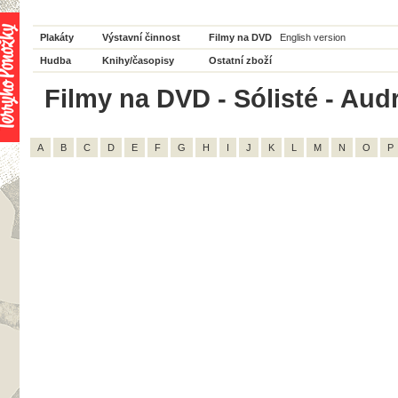
Plakáty
Výstavní činnost
Filmy na DVD
English version
Hudba
Knihy/časopisy
Ostatní zboží
Filmy na DVD - Sólisté - Aud
A
B
C
D
E
F
G
H
I
J
K
L
M
N
O
P