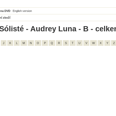
 na DVD
English version
ní zboží
Sólisté - Audrey Luna - B - celke
J
K
L
M
N
O
P
Q
R
S
T
U
V
W
X
Y
Z