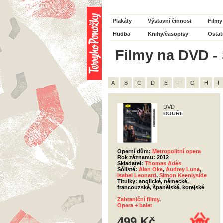
Plakáty
Výstavní činnost
Filmy
Hudba
Knihy/časopisy
Ostat
Filmy na DVD - 
A
B
C
D
E
F
G
H
I
DVD
BOUŘE
Operní dům:
Metropolitní opera
Rok záznamu: 2012
Skladatel:
Thomas Adès
Sólisté:
Alan Oke
,
Audrey Luna
,
Isabel Leonard
,
Simon Keenlyside
Titulky: anglické, německé,
francouzské, španělské, korejské
Zahraniční filmy
,
Opera + balet
499 Kč