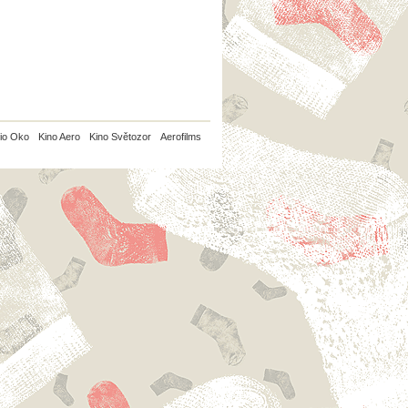
io Oko
Kino Aero
Kino Světozor
Aerofilms