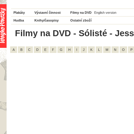
Plakáty
Výstavní činnost
Filmy na DVD
English version
Hudba
Knihy/časopisy
Ostatní zboží
Filmy na DVD - Sólisté - Jes
A
B
C
D
E
F
G
H
I
J
K
L
M
N
O
P