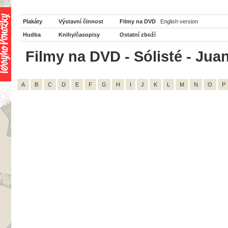
Plakáty
Výstavní činnost
Filmy na DVD
English version
Hudba
Knihy/časopisy
Ostatní zboží
Filmy na DVD - Sólisté - Juan
A
B
C
D
E
F
G
H
I
J
K
L
M
N
O
P