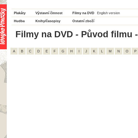
Plakáty
Výstavní činnost
Filmy na DVD
English version
Hudba
Knihy/časopisy
Ostatní zboží
Filmy na DVD - Původ filmu -
A
B
C
D
E
F
G
H
I
J
K
L
M
N
O
P