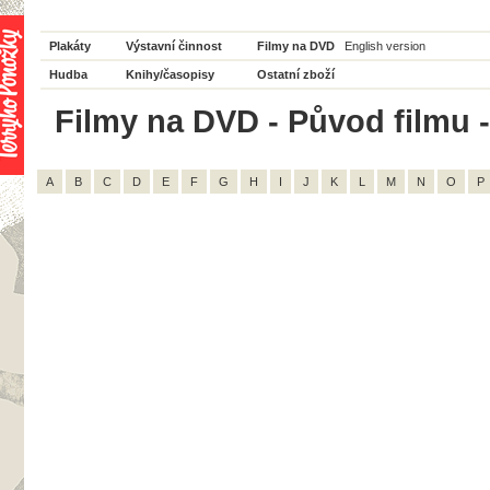
Plakáty
Výstavní činnost
Filmy na DVD
English version
Hudba
Knihy/časopisy
Ostatní zboží
Filmy na DVD - Původ filmu 
A
B
C
D
E
F
G
H
I
J
K
L
M
N
O
P