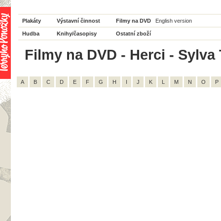
Plakáty
Výstavní činnost
Filmy na DVD
English version
Hudba
Knihy/časopisy
Ostatní zboží
Filmy na DVD - Herci - Sylva
A
B
C
D
E
F
G
H
I
J
K
L
M
N
O
P