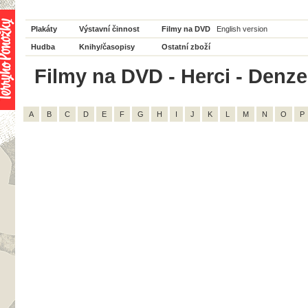
Plakáty
Výstavní činnost
Filmy na DVD
English version
Hudba
Knihy/časopisy
Ostatní zboží
Filmy na DVD - Herci - Denze
A
B
C
D
E
F
G
H
I
J
K
L
M
N
O
P