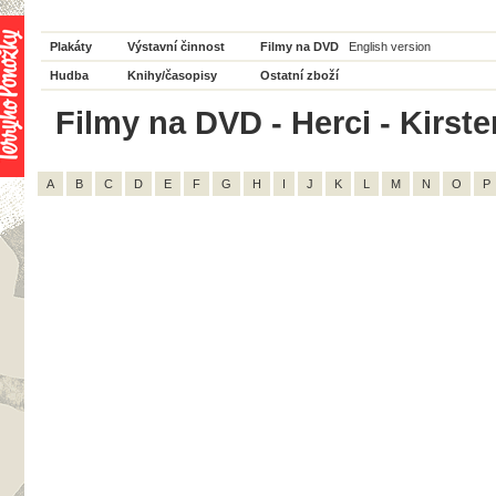
Plakáty
Výstavní činnost
Filmy na DVD
English version
Hudba
Knihy/časopisy
Ostatní zboží
Filmy na DVD - Herci - Kirste
A
B
C
D
E
F
G
H
I
J
K
L
M
N
O
P