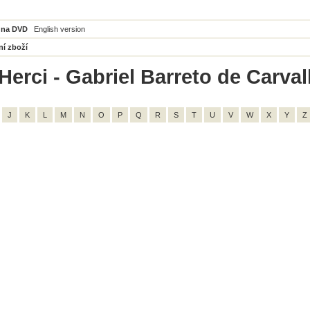
 na DVD
English version
ní zboží
Herci - Gabriel Barreto de Carval
J
K
L
M
N
O
P
Q
R
S
T
U
V
W
X
Y
Z