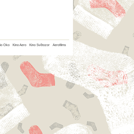
io Oko
Kino Aero
Kino Světozor
Aerofilms