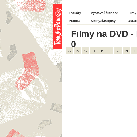
Plakáty
Výstavní činnost
Filmy
Hudba
Knihy/časopisy
Ostat
Filmy na DVD - 
0
A
B
C
D
E
F
G
H
I