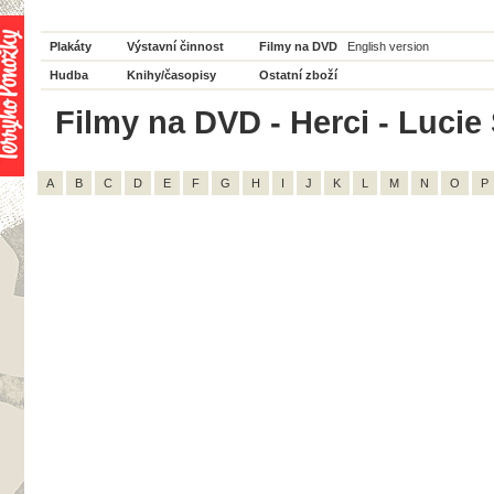
Plakáty
Výstavní činnost
Filmy na DVD
English version
Hudba
Knihy/časopisy
Ostatní zboží
Filmy na DVD - Herci - Lucie 
A
B
C
D
E
F
G
H
I
J
K
L
M
N
O
P