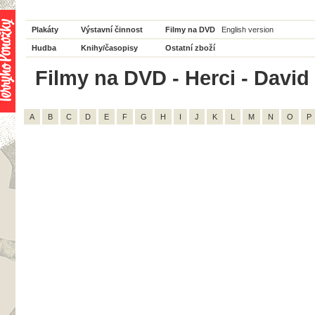
Plakáty
Výstavní činnost
Filmy na DVD
English version
Hudba
Knihy/časopisy
Ostatní zboží
Filmy na DVD - Herci - David
A
B
C
D
E
F
G
H
I
J
K
L
M
N
O
P