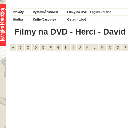
Plakáty
Výstavní činnost
Filmy na DVD
English version
Hudba
Knihy/časopisy
Ostatní zboží
Filmy na DVD - Herci - David
A
B
C
D
E
F
G
H
I
J
K
L
M
N
O
P