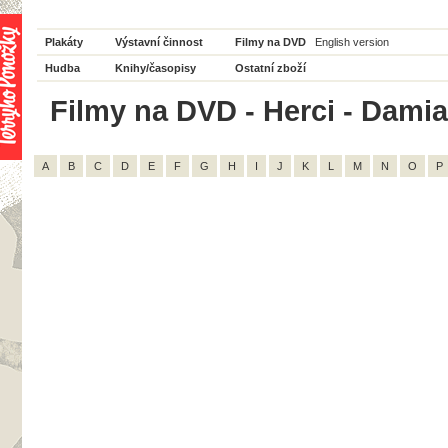
Plakáty
Výstavní činnost
Filmy na DVD
English version
Hudba
Knihy/časopisy
Ostatní zboží
Filmy na DVD - Herci - Damia
A
B
C
D
E
F
G
H
I
J
K
L
M
N
O
P