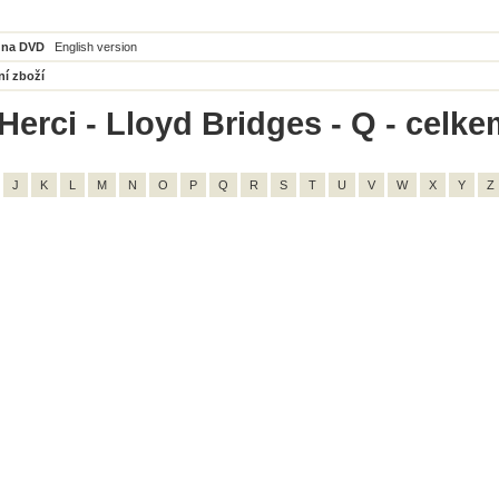
 na DVD
English version
ní zboží
Herci - Lloyd Bridges - Q - celke
J
K
L
M
N
O
P
Q
R
S
T
U
V
W
X
Y
Z