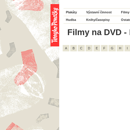
Plakáty
Výstavní činnost
Filmy
Hudba
Knihy/časopisy
Ostat
Filmy na DVD - 
A
B
C
D
E
F
G
H
I