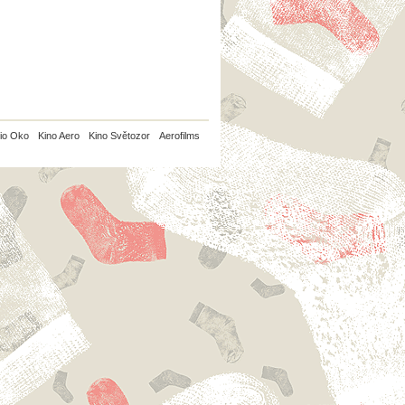
io Oko
Kino Aero
Kino Světozor
Aerofilms