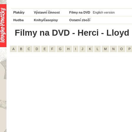
Plakáty
Výstavní činnost
Filmy na DVD
English version
Hudba
Knihy/časopisy
Ostatní zboží
Filmy na DVD - Herci - Lloyd 
A
B
C
D
E
F
G
H
I
J
K
L
M
N
O
P