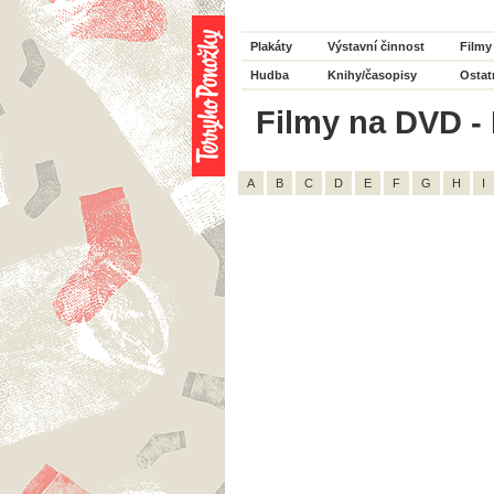
Plakáty
Výstavní činnost
Filmy
Hudba
Knihy/časopisy
Ostat
Filmy na DVD - 
A
B
C
D
E
F
G
H
I