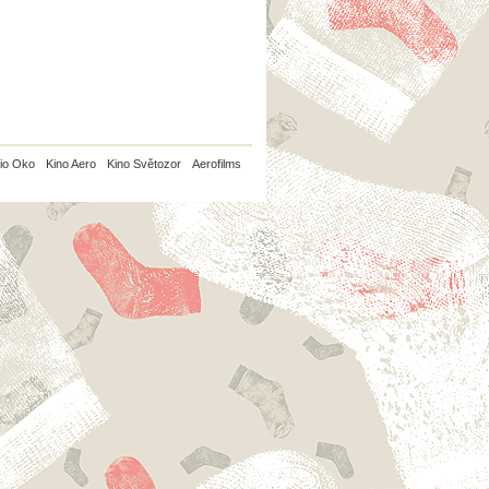
io Oko
Kino Aero
Kino Světozor
Aerofilms