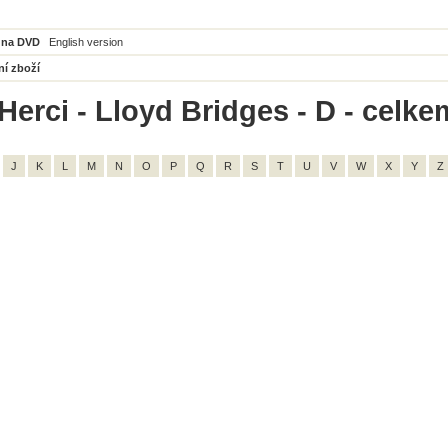
 na DVD
English version
ní zboží
Herci - Lloyd Bridges - D - celke
J
K
L
M
N
O
P
Q
R
S
T
U
V
W
X
Y
Z