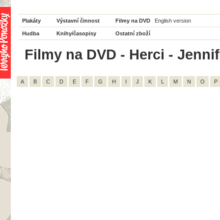
Plakáty
Výstavní činnost
Filmy na DVD
English version
Hudba
Knihy/časopisy
Ostatní zboží
Filmy na DVD - Herci - Jennif
A
B
C
D
E
F
G
H
I
J
K
L
M
N
O
P