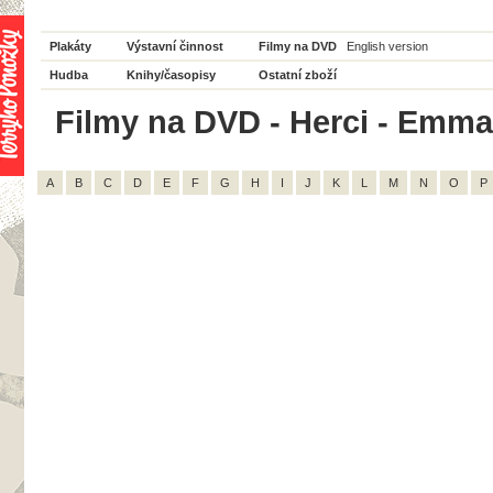
Plakáty
Výstavní činnost
Filmy na DVD
English version
Hudba
Knihy/časopisy
Ostatní zboží
Filmy na DVD - Herci - Emman
A
B
C
D
E
F
G
H
I
J
K
L
M
N
O
P