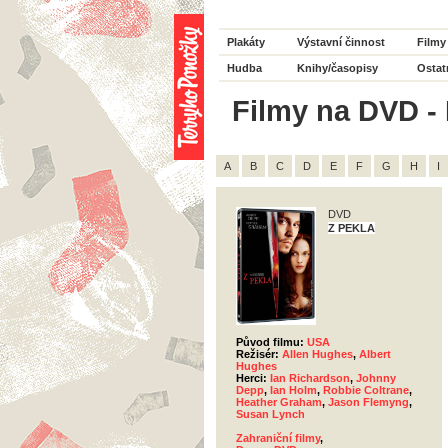
Plakáty
Výstavní činnost
Filmy
Hudba
Knihy/časopisy
Ostat
Filmy na DVD - 
A
B
C
D
E
F
G
H
I
DVD
Z PEKLA
Původ filmu:
USA
Režisér:
Allen Hughes
,
Albert
Hughes
Herci:
Ian Richardson
,
Johnny
Depp
,
Ian Holm
,
Robbie Coltrane
,
Heather Graham
,
Jason Flemyng
,
Susan Lynch
Zahraniční filmy
,