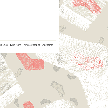
io Oko
Kino Aero
Kino Světozor
Aerofilms