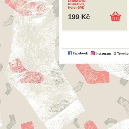
Drama-DVD
,
Krimi-DVD
,
Horor-DVD
199 Kč
Facebook
Instagram
O Terryh