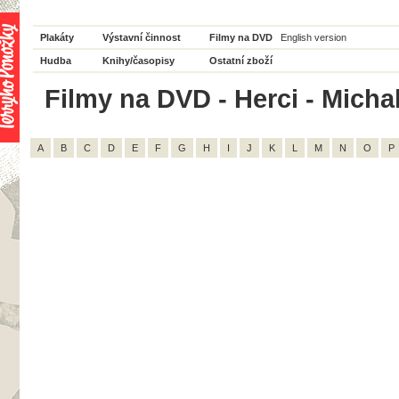
Plakáty
Výstavní činnost
Filmy na DVD
English version
Hudba
Knihy/časopisy
Ostatní zboží
Filmy na DVD - Herci - Michal
A
B
C
D
E
F
G
H
I
J
K
L
M
N
O
P