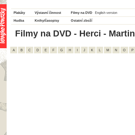
Plakáty
Výstavní činnost
Filmy na DVD
English version
Hudba
Knihy/časopisy
Ostatní zboží
Filmy na DVD - Herci - Martin
A
B
C
D
E
F
G
H
I
J
K
L
M
N
O
P