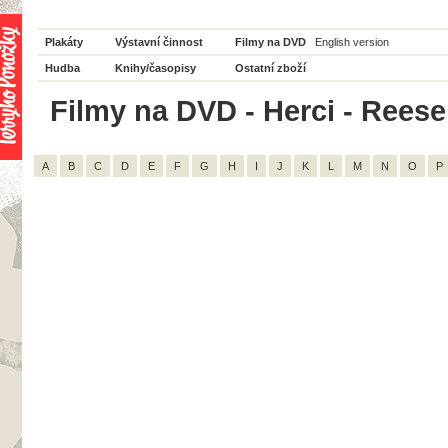
Plakáty
Výstavní činnost
Filmy na DVD
English version
Hudba
Knihy/časopisy
Ostatní zboží
Filmy na DVD - Herci - Reese
A
B
C
D
E
F
G
H
I
J
K
L
M
N
O
P