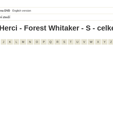
 na DVD
English version
ní zboží
Herci - Forest Whitaker - S - cel
J
K
L
M
N
O
P
Q
R
S
T
U
V
W
X
Y
Z