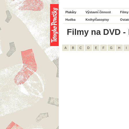
Plakáty
Výstavní činnost
Filmy
Hudba
Knihy/časopisy
Ostat
Filmy na DVD - 
A
B
C
D
E
F
G
H
I