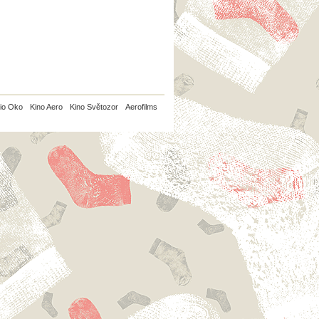
io Oko
Kino Aero
Kino Světozor
Aerofilms