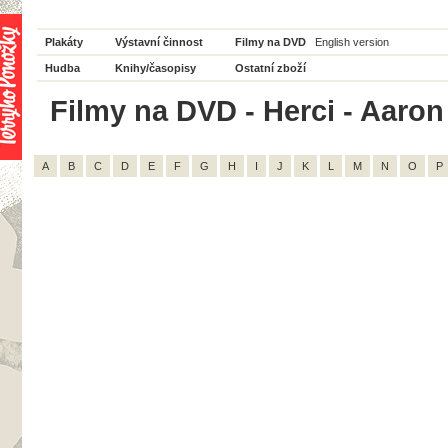
Plakáty
Výstavní činnost
Filmy na DVD
English version
Hudba
Knihy/časopisy
Ostatní zboží
Filmy na DVD - Herci - Aaron 
A
B
C
D
E
F
G
H
I
J
K
L
M
N
O
P