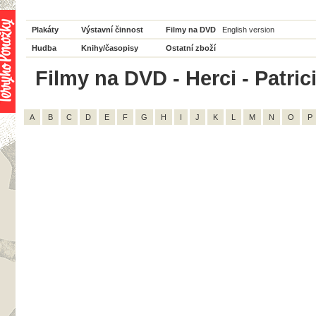
Plakáty
Výstavní činnost
Filmy na DVD
English version
Hudba
Knihy/časopisy
Ostatní zboží
Filmy na DVD - Herci - Patric
A
B
C
D
E
F
G
H
I
J
K
L
M
N
O
P