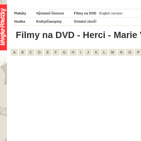
Plakáty
Výstavní činnost
Filmy na DVD
English version
Hudba
Knihy/časopisy
Ostatní zboží
Filmy na DVD - Herci - Marie
A
B
C
D
E
F
G
H
I
J
K
L
M
N
O
P